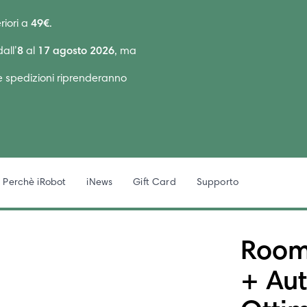
riori a
49€
.
all’
8
al
17 agosto 2026
, ma
Le spedizioni riprenderanno
Perchè iRobot
iNews
Gift Card
Supporto
Room
+ Au