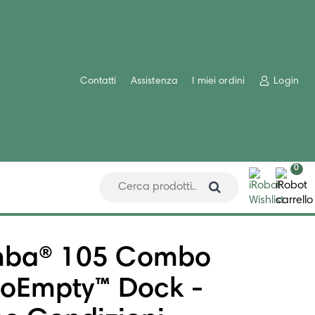
Contatti
Assistenza
I miei ordini
Login
0
ba® 105 Combo
toEmpty™ Dock -