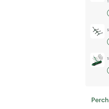
S
T
Perch