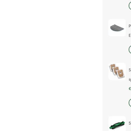
P
E
S
s
€
S