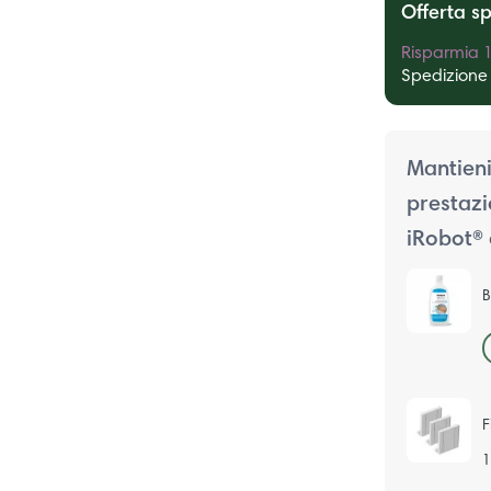
Offerta s
Risparmia 1
Spedizione 
Mantieni
prestazi
iRobot® 
B
F
1