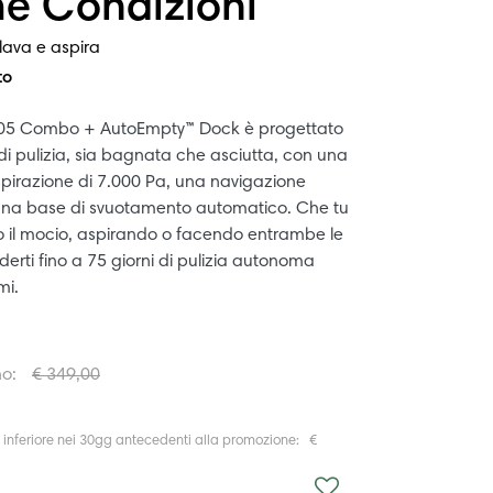
me Condizioni
lava e aspira
to
05 Combo + AutoEmpty™ Dock è progettato
 di pulizia, sia bagnata che asciutta, con una
pirazione di 7.000 Pa, una navigazione
 una base di svuotamento automatico. Che tu
 il mocio, aspirando o facendo entrambe le
derti fino a 75 giorni di pulizia autonoma
mi.
no:
€ 349,00
a inferiore nei 30gg antecedenti alla promozione: €