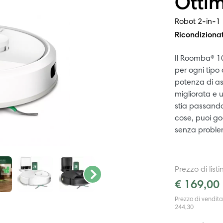
Otti
Robot 2-in-1 
Ricondiziona
Il Roomba® 1
per ogni tipo
potenza di as
migliorata e
stia passando
cose, puoi go
senza proble
Prezzo di listi
€ 169,00
Prezzo di vendit
244,30