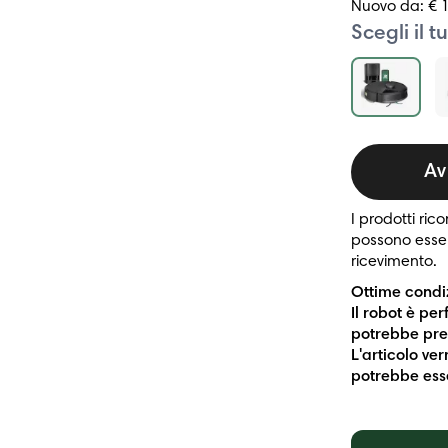
Nuovo da: € 
Scegli il 
Av
I prodotti ri
possono esser
ricevimento.
Ottime condiz
Il robot è pe
potrebbe pres
L'articolo ve
potrebbe ess