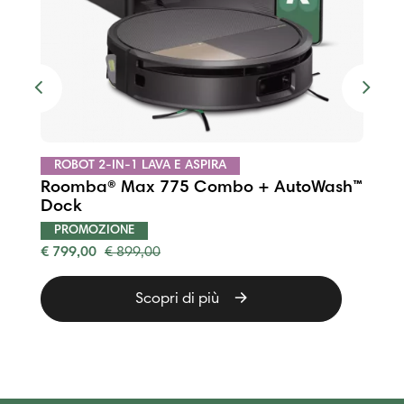
Previous
Next
ROBOT 2-IN-1 LAVA E ASPIRA
Roomba® 115 Combo
PROMOZIONE
€ 199,00
€ 249,00
Scopri di più