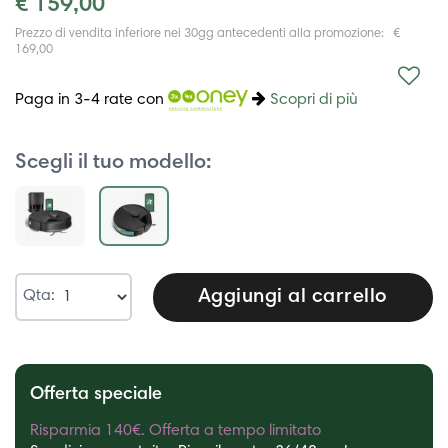
€ 159,00
Prezzo di vendita inferiore nei 30gg antecedenti alla promozione: €
169,00
Paga in 3-4 rate con
Scopri di più
Scegli il tuo modello:
Aggiungi al carrello
Qta:
Offerta speciale
Risparmia 140€. Offerta a tempo limitato