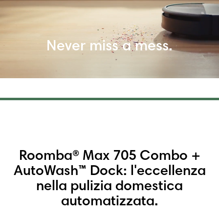
Never miss a mess.
Roomba® Max 705 Combo +
AutoWash™ Dock:
l'eccellenza
nella pulizia domestica
automatizzata.