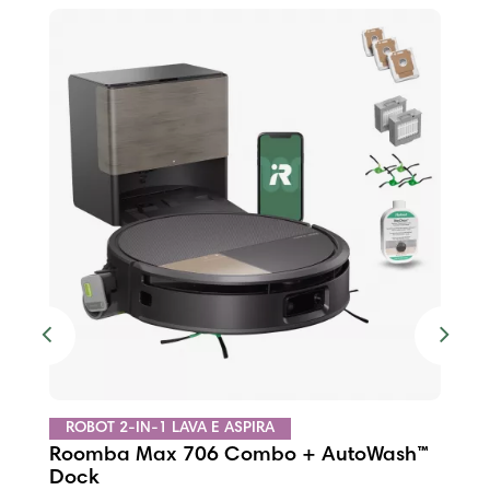
Previous
Next
ROBOT 2-IN-1 LAVA E ASPIRA
Roomba Plus 505 Combo + Autowash™
Varianti:
PROMOZIONE