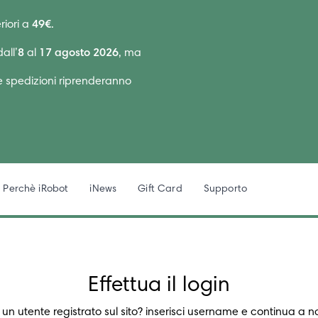
riori a
49€
.
all’
8
al
17 agosto 2026
, ma
Le spedizioni riprenderanno
Perchè iRobot
iNews
Gift Card
Supporto
Effettua il login
 un utente registrato sul sito? inserisci username e continua a n