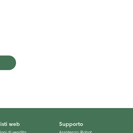
isti web
Supporto
oni di vendita
Assistenza iRobot