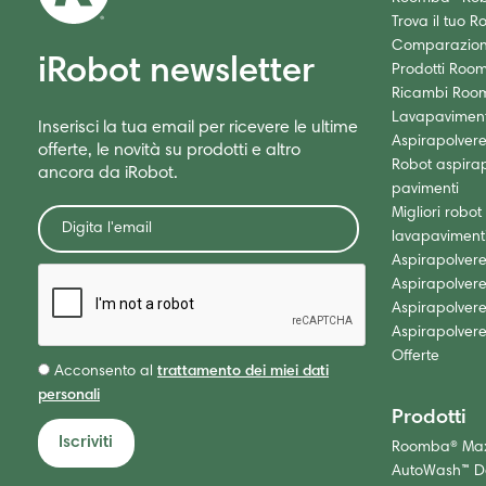
Trova il tuo R
Comparazione
iRobot newsletter
Prodotti Roo
Ricambi Roo
Lavapaviment
Inserisci la tua email per ricevere le ultime
Aspirapolver
offerte, le novità su prodotti e altro
Robot aspirap
ancora da iRobot.
pavimenti
Migliori robot
lavapaviment
Aspirapolvere
Aspirapolvere
Aspirapolver
Aspirapolvere
Offerte
Acconsento al
trattamento dei miei dati
personali
Prodotti
Iscriviti
Roomba® Ma
AutoWash™ Do