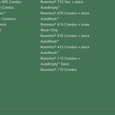
s 505 Combo
Roomba® 715 Vac + dock
5 Combo
AutoEmpty™
or™
Roomba® 675 Combo + dock
5 Combo+
AutoWash™
Dock
Roomba® 615 Combo + base
i
Wash Only
Roomba® 575 Combo + dock
AutoWash™
Roomba® 415 Combo + dock
AutoWash™
Roomba® 115 Combo +
AutoEmpty™ Dock
Roomba® 115 Combo