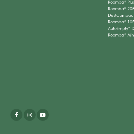
Roomba® Plu
Roomba® 20
DustCompact
Roomba® 10
AutoEmpty™ 
Roomba® Min