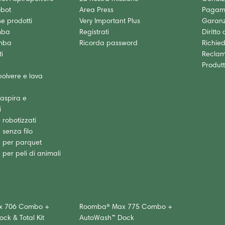
obot
Area Press
Pagam
 prodotti
Very Important Plus
Garanz
mba
Registrati
Diritto
mba
Ricorda password
Richied
i
Reclam
e
Produtt
olvere e lava
 aspira e
i
 robotizzati
 senza filo
e per parquet
 per peli di animali
x 706 Combo +
Roomba® Max 775 Combo +
ck & Total Kit
AutoWash™ Dock