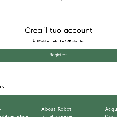
Crea il tuo account
Unisciti a noi. Ti aspettiamo.
Registrati
Inc.
e
About iRobot
Acqu
t Aspirapolvere
La nostra missione
Condizi