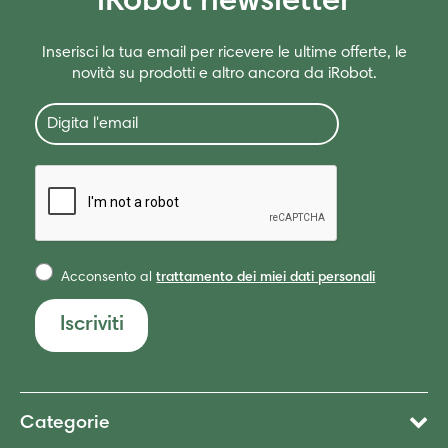
iRobot newsletter
Via Panaro, 85 - 51031 Agliana PT
Tel: 0574712123
Inserisci la tua email per ricevere le ultime offerte, le
novità su prodotti e altro ancora da iRobot.
UNIEURO
S.s. 115 Per Fiuggi (centro Comm. Le Pigne) - 03011 Alatri
FR
Tel: 0775632429
Acconsento al
trattamento dei miei dati personali
DIMO
Iscriviti
Corso Asti 24 - 12051 Alba CN
Tel: 0173364753
EMail: euronics.alba@vipiana.it
Categorie