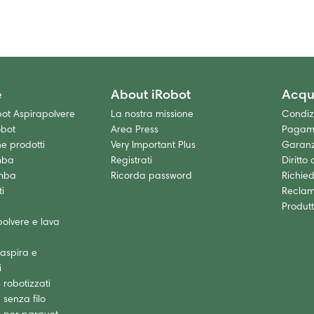
e
About iRobot
Acqu
t Aspirapolvere
La nostra missione
Condizi
obot
Area Press
Pagam
 prodotti
Very Important Plus
Garanz
mba
Registrati
Diritto
mba
Ricorda password
Richied
i
Reclam
e
Produtt
olvere e lava
 aspira e
i
 robotizzati
 senza filo