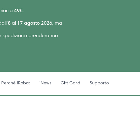
riori a
49€
.
all’
8
al
17 agosto 2026
, ma
Le spedizioni riprenderanno
Perchè iRobot
iNews
Gift Card
Supporto