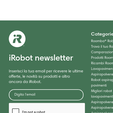
Categori
Roomba® Robo
Trova il tuo R
Comparazione
iRobot newsletter
Prodotti Roo
Ricambi Roo
Lavapaviment
Inserisci la tua email per ricevere le ultime
Aspirapolver
offerte, le novità su prodotti e altro
Robot aspirap
ancora da iRobot.
pavimenti
Migliori robot
lavapaviment
Aspirapolvere
Aspirapolvere