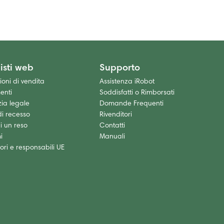
isti web
Supporto
oni di vendita
Assistenza iRobot
enti
Soddisfatti o Rimborsati
ia legale
Domande Frequenti
 di recesso
Rivenditori
i un reso
Contatti
i
Manuali
ori e responsabili UE