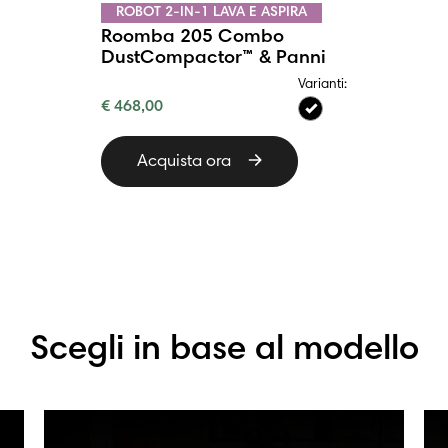
ROBOT 2-IN-1 LAVA E ASPIRA
Roomba 205 Combo
DustCompactor™ & Panni
Varianti:
€ 468,00
Acquista ora
Scegli in base al modello