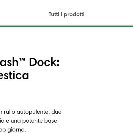
Tutti i prodotti
ash™ Dock:
estica
n rullo autopulente, due
lio e una potente base
po giorno.