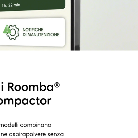
ili Roomba®
ompactor
i modelli combinano
mune aspirapolvere senza