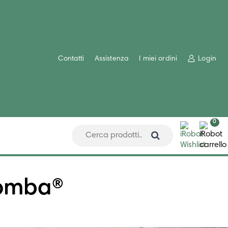
Contatti
Assistenza
I miei ordini
Login
0
oomba®