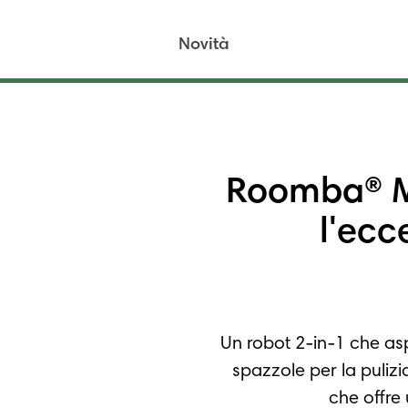
Novità
Roomba® M
l'ecc
Un robot 2-in-1 che asp
spazzole per la puliz
che offre