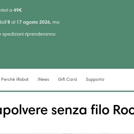
riori a
49€
.
all’
8
al
17 agosto 2026
, ma
Le spedizioni riprenderanno
Perchè iRobot
iNews
Gift Card
Supporto
apolvere senza filo R