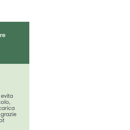
re
 evita
colo,
carica
, grazie
ot