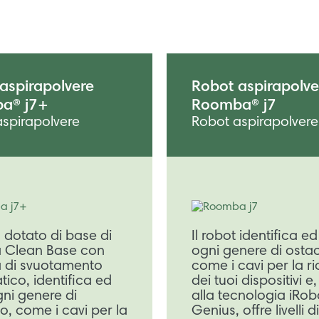
aspirapolvere
Robot aspirapolve
a® j7+
Roomba® j7
spirapolvere
Robot aspirapolvere
, dotato di base di
Il robot identifica ed
a Clean Base con
ogni genere di osta
a di svuotamento
come i cavi per la ri
ico, identifica ed
dei tuoi dispositivi e
gni genere di
alla tecnologia iRob
o, come i cavi per la
Genius, offre livelli di