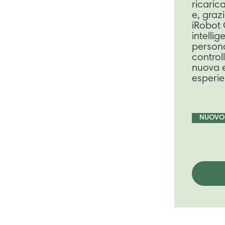
ricarica
e, graz
iRobot G
intellig
persona
control
nuova e
esperie
NUOVO