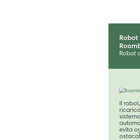
Robot 
Roomb
Robot a
Il robot
ricaric
sistem
automat
evita o
ostacol