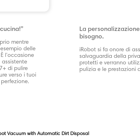
 cucina!”
La personalizzazione 
bisogno.
oprio mentre
d esempio delle
iRobot si fa onore di ass
. È l'occasione
salvaguardia della priv
 assistente
protetti e verranno utili
+ di pulire
pulizia e le prestazioni 
re verso i tuoi
 perfezione.