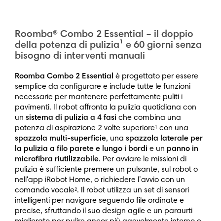
Roomba® Combo 2 Essential – il doppio
della potenza di pulizia¹ e 60 giorni senza
bisogno di interventi manuali
Roomba Combo 2 Essential
è progettato per essere
semplice da configurare e include tutte le funzioni
necessarie per mantenere perfettamente puliti i
pavimenti. Il robot affronta la pulizia quotidiana con
un
sistema di pulizia a 4 fasi
che combina una
potenza di aspirazione 2 volte superiore
con una
1
spazzola multi-superficie
, una
spazzola laterale per
la pulizia a filo parete e lungo i bordi
e un
panno in
microfibra riutilizzabile
. Per avviare le missioni di
pulizia è sufficiente premere un pulsante, sul robot o
nell'app iRobot Home, o richiedere l’avvio con un
comando vocale
. Il robot utilizza un set di sensori
2
intelligenti per navigare seguendo file ordinate e
precise, sfruttando il suo design agile e un paraurti