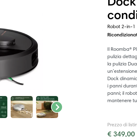
Dock
condi
Robot 2-in-1 
Ricondiziona
Il Roomba® P
pulizia dettag
la pulizia Du
un’estensione
Dock dinamica
i panni durant
panni; il robo
mantenere tut
Prezzo di listi
€ 349,00