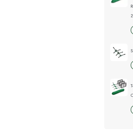
R
2
S
T
C