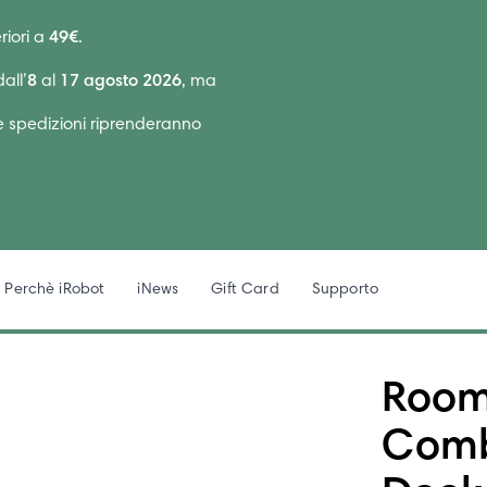
riori a
49€
.
all’
8
al
17 agosto 2026
, ma
Le spedizioni riprenderanno
Perchè iRobot
iNews
Gift Card
Supporto
Room
Comb