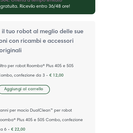
50€. Offerta a tempo limitato
gratuita. Ricevilo entro 36/48 ore!
 il tuo robot al meglio delle sue
oni con ricambi e accessori
originali
iltro per robot Roomba® Plus 405 e 505
ombo, confezione da 3 -
€ 12,00
Aggiungi al carrello
anni per mocio DualClean™ per robot
oomba® Plus 405 e 505 Combo, confezione
a 6 -
€ 22,00