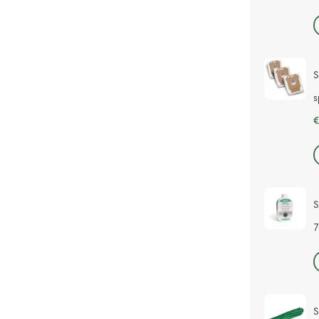
S
s
€
S
7
S