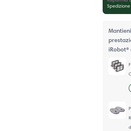
Risparmia 2
Spedizione 
Mantieni
prestazi
iRobot® 
F
C
P
R
d