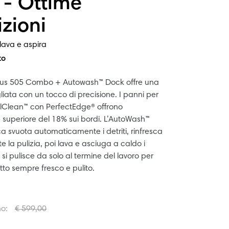
 - Ottime
zioni
lava e aspira
to
lus 505 Combo + Autowash™ Dock offre una
liata con un tocco di precisione. I panni per
alClean™ con PerfectEdge® offrono
 superiore del 18% sui bordi. L’AutoWash™
 svuota automaticamente i detriti, rinfresca
e la pulizia, poi lava e asciuga a caldo i
t si pulisce da solo al termine del lavoro per
to sempre fresco e pulito.
no:
€ 599,00