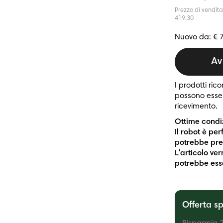
Prezzo di vendit
419,30
Nuovo da: € 
Av
I prodotti ri
possono esser
ricevimento.
Ottime condiz
Il robot è pe
potrebbe pres
L'articolo ve
potrebbe ess
Offerta s