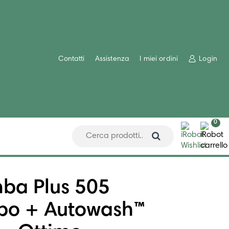
Contatti
Assistenza
I miei ordini
Login
0
ba Plus 505
o + Autowash™