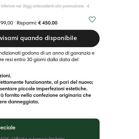
a inferiore nei 30gg antecedenti alla promozione: €
799,00
Risparmi:
€ 450.00
visami quando disponibile
condizionati godono di un anno di garanzia e
e resi entro 30 giorni dalla data del
ioni.
rfettamente funzionante, al pari del nuovo;
entare piccole imperfezioni estetiche.
rrà fornito nella confezione originaria che
ere danneggiata.
peciale