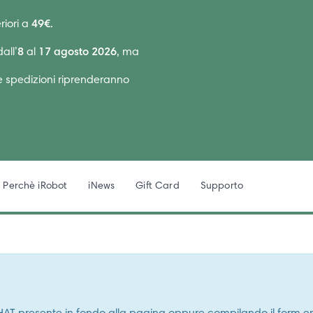
riori a
49€
.
all’
8
al
17 agosto 2026
, ma
Le spedizioni riprenderanno
Perchè iRobot
iNews
Gift Card
Supporto