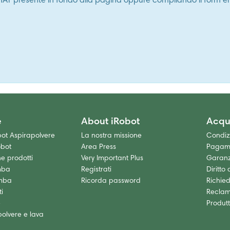
 CHAT presente in fondo alla pagina oppure compilando il form em
e
About iRobot
Acqu
t Aspirapolvere
La nostra missione
Condizi
obot
Area Press
Pagam
 prodotti
Very Important Plus
Garanz
mba
Registrati
Diritto
mba
Ricorda password
Richied
i
Reclam
e
Produtt
olvere e lava