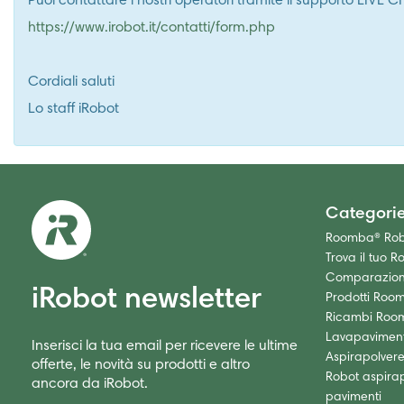
Puoi contattare i nostri operatori tramite il supporto LIVE
https://www.irobot.it/contatti/form.php
Cordiali saluti
Lo staff iRobot
Categori
Roomba® Robo
Trova il tuo R
Comparazione
iRobot newsletter
Prodotti Roo
Ricambi Roo
Lavapaviment
Inserisci la tua email per ricevere le ultime
Aspirapolver
offerte, le novità su prodotti e altro
Robot aspirap
ancora da iRobot.
pavimenti