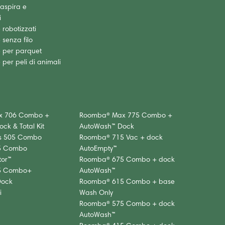
 aspira e
i
 robotizzati
 senza filo
e per parquet
 per peli di animali
x 706 Combo +
Roomba® Max 775 Combo +
ck & Total Kit
AutoWash™ Dock
s 505 Combo
Roomba® 715 Vac + dock
5 Combo
AutoEmpty™
or™
Roomba® 675 Combo + dock
5 Combo+
AutoWash™
Dock
Roomba® 615 Combo + base
i
Wash Only
Roomba® 575 Combo + dock
AutoWash™