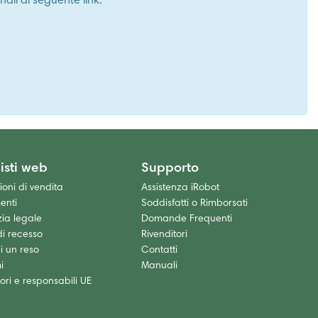
ail al seguente link:
isti web
Supporto
oni di vendita
Assistenza iRobot
enti
Soddisfatti o Rimborsati
ia legale
Domande Frequenti
 di recesso
Rivenditori
i un reso
Contatti
i
Manuali
ori e responsabili UE