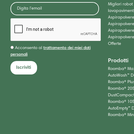
Migliori robot
lavapaviment
Aspirapolvere
Aspirapolvere
Aspirapolver
Aspirapolvere
Offerte
Acconsento al
trattamento dei miei dati
personali
Prodotti
Iscriviti
Roomba® Ma
AutoWash™ Do
Roomba® Plu
Roomba® 20
DustCompact
Roomba® 10
AutoEmpty™ 
Roomba® Min